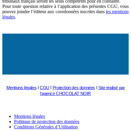
tribunaux français seront les seuls compétents pour en connaître.
Pour toute question relative à l’application des présentes CGU, vous
pouvez joindre l’éditeur aux coordonnées inscrites dans
les mentions
légales
.
Mentions légales
I
CGU
I
Protection des données
I
Site réalisé par
l'agence CHOCOLAT NOIR
Mentions légales
Politique de protection des données
Conditions Générales d’Utilisation